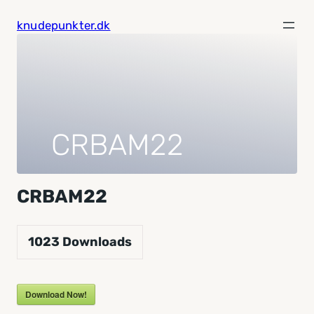
Spring
knudepunkter.dk
til
indhold
CRBAM22
CRBAM22
1023
Downloads
Download Now!