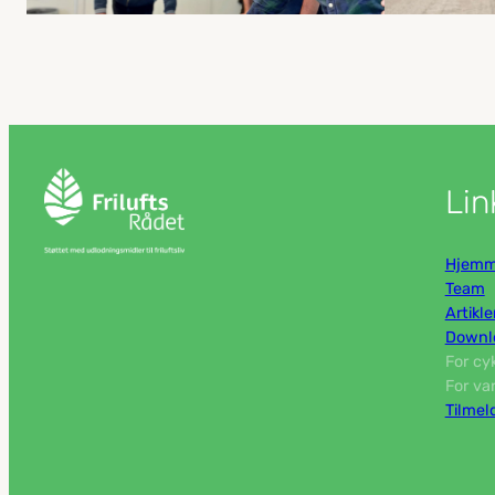
Lin
Hjemm
Team
Artikle
Downlo
For cy
For va
Tilmel