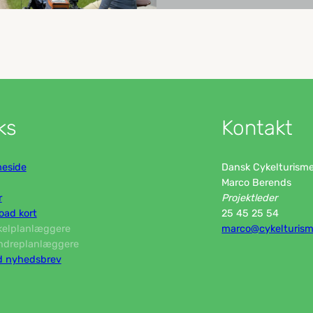
ks
Kontakt
eside
Dansk Cykelturism
Marco Berends
r
Projektleder
ad kort
25 45 25 54
kelplanlæggere
marco@cykelturism
ndreplanlæggere
d nyhedsbrev