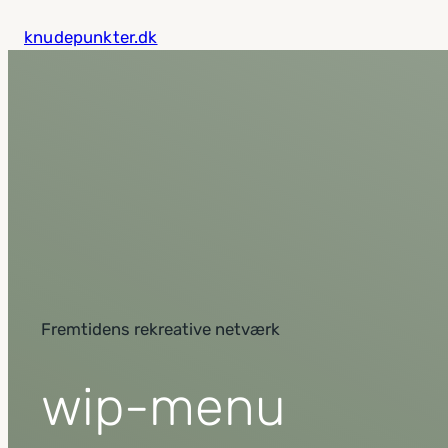
Spring
knudepunkter.dk
til
indhold
Fremtidens rekreative netværk
wip-menu