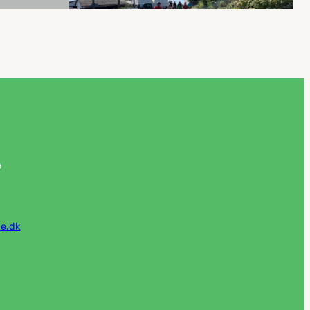
e
e.dk