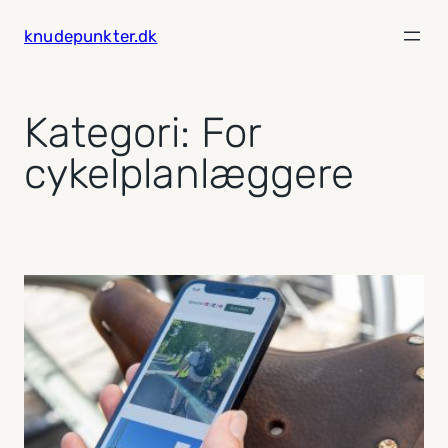
Spring
knudepunkter.dk
til
indhold
Kategori:
For
cykelplanlæggere